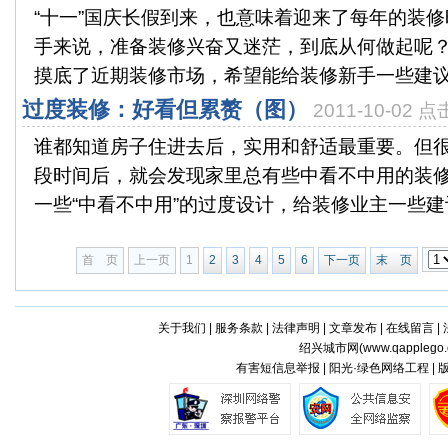
“十一”国庆长假到来，也意味着迎来了每年的装
手来说，准备装修兴奋又迷茫，到底从何做起呢
摸底了近期装修市场，希望能给装修新手一些建议
过度装修：好看但累赘（图）
2011-10-02 
谁都知道房子住进去后，实用和舒适最重要。但
段时间后，就会发现家里总有些中看不中用的装
一些“中看不中用”的过度设计，给装修业主一些建
首 页
上一页
1
2
3
4
5
6
下一页
末 页
关于我们
|
服务条款
|
法律声明
|
文章发布
|
在线留言
|
绍兴城市网(
www.qapplego
有害短信息举报 | 阳光·绿色网络工程 |