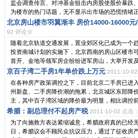
监会调查传言、对冲基金狙击内房股使股价暴跌、
为楼市的热门话题，无不显示出市场的恐慌情绪正在
北京房山楼市羽翼渐丰 房价14000-16000元
92 评论:0
随着北京轨道交通发展，置业郊区化已成为一个趋
投资南城计划的实施下，北京西南的房山区楼市可
首开、金地等领军房企纷纷进军房山，大举开发及引
京百子湾二手房1年单价跌上万元
2011-10-
在各种房产政策调控之下，目前北京二手房已进
州新盘、二手房降价潮的拖累，北京城区东部降
主，其中百子湾区域的降价最为明显，相比调控前，
希腊：副总理付不起房产税
2011-10-02 点击
为了向施救方表达紧缩诚意，希腊政府真的已经无
日，希腊议会不顾民众抗议压力，通过了征收房