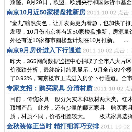
窟窿。9月29日，欧盟、欧洲央行和国际货币基金组织(
南京10月近50家楼盘推新房
2011-10-02 点击
“金九”黯然失色，让开发商更为着急，也加快了
发现，10月份南京将有近50家楼盘推新，房源量达
外还有近10家都市圈楼盘计划在10月推新。 ...
南京9月房价进入下行通道
2011-10-02 点击：
昨天，365网尚数据监控中心抽取了全市八大片区
价涨跌分析，最终统计结果显示，9月全市89个
了0.93%，南京楼市正式进入房价下行通道。全市八
专家支招：购买家具 分清材质
2011-10-02 
目前，传统家具一般分为实木和板材两大类。红
顶端产品。此外，还有少量的藤艺家具。购买家
质，材质不同，价格相差较大。 板式家具选择要
金秋装修正当时 精打细算巧安排
2011-10-0