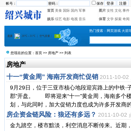
帐号：
密码：
保存
首页
美食
国际
国内
军事
图片
女性
文化
事件
娱乐
综艺
电影
电视
音乐
体育
文学
探索
奇闻
热门搜索：
网页游戏
火箭
您现在的位置：
首页
>>
房地产
>> 列表
房地产
十一“黄金周” 海南开发商忙促销
2011-10-0
9月29日，位于三亚市核心地段迎宾路上的中铁·
郡”开盘。 即将迎来“十一”黄金周，海南多个
划，与此同时，加大促销力度也成为许多开发商的共
房企资金链风险：狼还有多远？
2011-10-0
金九踏空，楼市黯淡，利空消息不断传来。近期