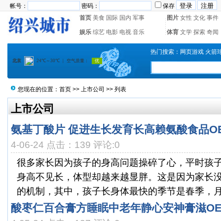
帐号：
密码：
保存
首页
美食
国际
国内
军事
图片
女性
文化
事件
娱乐
综艺
电影
电视
音乐
体育
文学
探索
奇闻
热门搜索：
网页游戏
火箭
您现在的位置：
首页
>>
上市公司
>> 列表
上市公司
氨基丁酸片 促进生长发育长高赖氨酸食品O
4-06-24 点击：139 评论:0
很多家长因为孩子的身高问题操碎了心，平时孩
身高不见长，体型却越来越显胖。这是因为家长
的机制，其中，孩子长身体最快的季节是春季，月份是
酸枣仁百合膏方睡眠中老年静心安神膏滋O