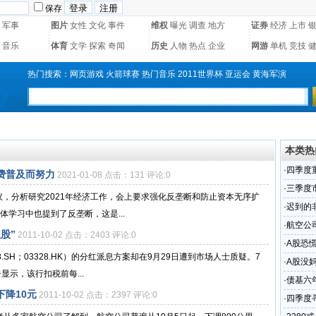
保存
军事
图片
女性
文化
事件
维权
曝光
调查
地方
证券
经济
上市
音乐
体育
文学
探索
奇闻
历史
人物
热点
企业
网游
单机
竞技
热门搜索：
网页游戏
火箭球赛
热门音乐
2011世界杯
亚运会
黄海军演
本类热
·
四季度
费普及而努力
2021-01-08 点击：131 评论:0
·
三季度市
会议，分析研究2021年经济工作，会上要求强化反垄断和防止资本无序扩
·
迟到的
体学习中也提到了反垄断，这是...
·
航空公
股”
2011-10-02 点击：2403 评论:0
·
A股恐
.SH；03328.HK）的分红派息方案却在9月29日遭到市场人士质疑。7
·
A股没妈
显示，该行扣税前每...
·
债基六
下降10元
2011-10-02 点击：2397 评论:0
·
四季度