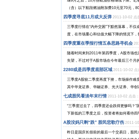
继9月之后，10月份航油价格继续下降。记
（含）以下航段燃油附加费10元至70元，80
四季度寻底11月或大反弹
2011-10-02 
三季度行情在“内外交困”下黯然落幕，不
度，在市场重心和估值大幅下降的情况下，投
四季度重在季报行情五条思路寻机会
20
随着时间来到2011年第四季度，A股市场
失望，不过对于A股市场在今年最后三个月的
2280或是四季度底部区域
2011-10-02 
三季度A股较二季度再度下挫，市场操作难
其中华龙证券、华融证券、光大证券、华创证
七成股民看淡年末行情
2011-10-02 点击
“三季度过去了，四季度还会跌得更惨吗？
下新低的三季度之后，投资者将如何看待四季度
A股没妈只剩“跌” 股民悲歌疗伤
2011-1
昨日是国庆长假前的最后一个交易日，股民