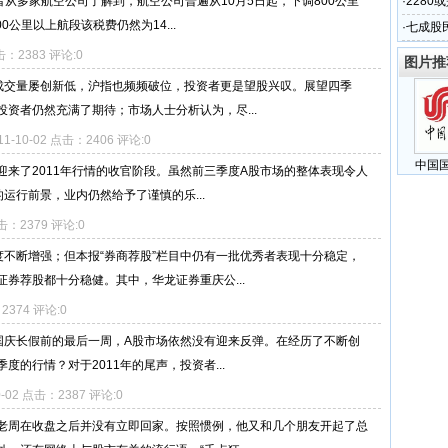
者从多家航空公司了解到，航空公司普遍从10月5日起，下调800公里
·
2280
0公里以上航段该税费仍然为14...
·
七成股
点击：2383 评论:0
图片推
仅成交量屡创新低，沪指也频频破位，投资者更是望股兴叹。展望四季
资者仍然充满了期待；市场人士分析认为，尽...
11-10-02 点击：2406 评论:0
中国
也迎来了2011年行情的收官阶段。虽然前三季度A股市场的整体表现令人
运行前景，业内仍然给予了谨慎的乐...
点击：2379 评论:0
度不断增强；但本报“券商荐股”栏目中仍有一批优秀者表现十分稳定，
券荐股都十分稳健。其中，华龙证券重庆公...
：2374 评论:0
”国庆长假前的最后一周，A股市场依然没有迎来反弹。在经历了不断创
的行情？对于2011年的尾声，投资者...
0-02 点击：2387 评论:0
老周在收盘之后并没有立即回家。按照惯例，他又和几个朋友开起了总