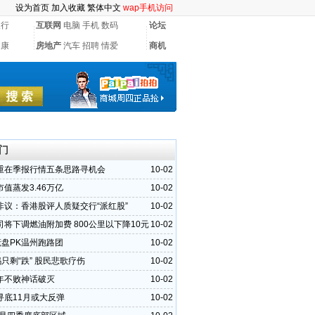
设为首页
加入收藏
繁体中文
wap手机访问
银行
互联网
电脑
手机
数码
论坛
健康
房地产
汽车
招聘
情爱
商机
门
重在季报行情五条思路寻机会
10-02
值蒸发3.46万亿
10-02
非议：香港股评人质疑交行“派红股”
10-02
司将下调燃油附加费 800公里以下降10元
10-02
慌盘PK温州跑路团
10-02
只剩“跌” 股民悲歌疗伤
10-02
年不败神话破灭
10-02
寻底11月或大反弹
10-02