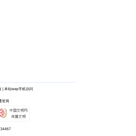
有
|
本站wap手机访问
兴通管局
4467