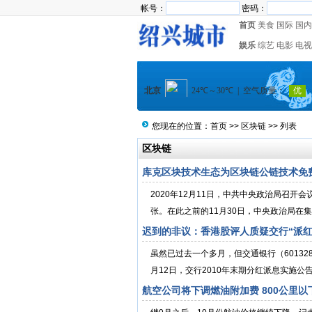
帐号：
密码：
首页
美食
国际
国内
娱乐
综艺
电影
电视
您现在的位置：
首页
>>
区块链
>> 列表
区块链
库克区块技术生态为区块链公链技术免
2020年12月11日，中共中央政治局召开
张。在此之前的11月30日，中央政治局在集
迟到的非议：香港股评人质疑交行“派红
虽然已过去一个多月，但交通银行（601328
月12日，交行2010年末期分红派息实施公告
航空公司将下调燃油附加费 800公里以