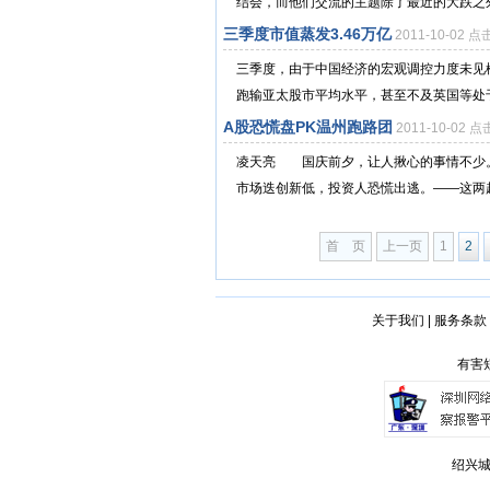
结会，而他们交流的主题除了最近的大跌之外
三季度市值蒸发3.46万亿
2011-10-02 
三季度，由于中国经济的宏观调控力度未见
跑输亚太股市平均水平，甚至不及英国等处于
A股恐慌盘PK温州跑路团
2011-10-02 
凌天亮 国庆前夕，让人揪心的事情不少。
市场迭创新低，投资人恐慌出逃。——这两
首 页
上一页
1
2
关于我们
|
服务条款
有害短
绍兴城