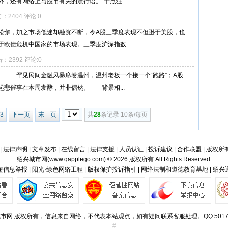
，还有网络上与股市有关的流行语。“千点狂...
点击：2404 评论:0
松懈，加之市场低迷却融资不断，令A股三季度表现不但逊于美股，也
欧债危机中国家的市场表现。三季度沪深指数...
点击：2392 评论:0
 罕见民间金融风暴席卷温州，温州老板一个接一个“跑路”；A股
起悲催事在本周发酵，并非偶然。 背景相...
3
下一页
末 页
共
28
条记录 10条/每页
|
法律声明
|
文章发布
|
在线留言
|
法律支援
|
人员认证
|
投诉建议
|
合作联盟
|
版权所
绍兴城市网(
www.qapplego.com
) © 2026 版权所有 All Rights Reserved.
信息举报 | 阳光·绿色网络工程 | 版权保护投诉指引 | 网络法制和道德教育基地 | 绍
市网 版权所有，信息来自网络，不代表本站观点，如有疑问联系客服处理。QQ:50173
#