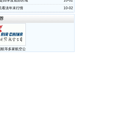
或是四季度底部区域
10-02
民看淡年末行情
10-02
荐
国航等多家航空公