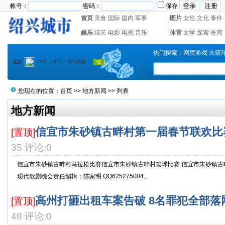
帐号：
密码：
保存
首页
美食
国际
国内
军事
图片
女性
文化
事件
娱乐
综艺
电影
电视
音乐
体育
文学
探索
奇闻
热门搜索：
网页游戏
火箭
您现在的位置：
首页
>>
地方新闻
>> 列表
地方新闻
信宜市朱砂镇古畔村第一届春节联欢比
[置顶]
35 评论:0
信宜市朱砂镇古畔村马拉松比赛信宜市朱砂镇古畔村篮球比赛 信宜市朱砂镇古
现代歌剧晚会责任编辑：陈家明 QQ625275004...
高州打砸出租车案告破 8名罪犯全部落
[置顶]
48 评论:0