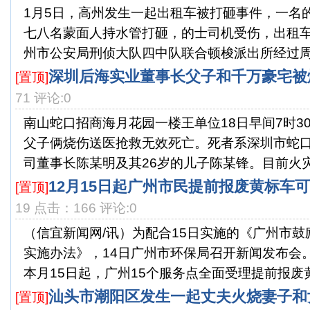
1月5日，高州发生一起出租车被打砸事件，一名
七八名蒙面人持水管打砸，的士司机受伤，出租
州市公安局刑侦大队四中队联合顿梭派出所经过周密
深圳后海实业董事长父子和千万豪宅被
[置顶]
71 评论:0
南山蛇口招商海月花园一楼王单位18日早间7时3
父子俩烧伤送医抢救无效死亡。死者系深圳市蛇
司董事长陈某明及其26岁的儿子陈某锋。目前火灾原
12月15日起广州市民提前报废黄标车
[置顶]
19 点击：166 评论:0
（信宜新闻网/讯）为配合15日实施的《广州市
实施办法》，14日广州市环保局召开新闻发布会
本月15日起，广州15个服务点全面受理提前报废黄标
汕头市潮阳区发生一起丈夫火烧妻子和
[置顶]