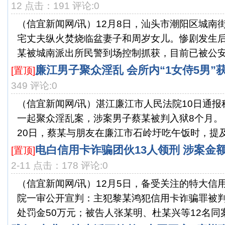
12 点击：191 评论:0
（信宜新闻网/讯）12月8日，汕头市潮阳区城南
宅丈夫纵火焚烧临盆妻子和周岁女儿。惨剧发生
某被城南派出所民警到场控制抓获，目前已被公安机
廉江男子聚众淫乱 会所内“1女侍5男”
[置顶]
349 评论:0
（信宜新闻网/讯）湛江廉江市人民法院10日通
一起聚众淫乱案，涉案男子蔡某被判入狱8个月
20日，蔡某与朋友在廉江市石岭圩吃午饭时，提及其
电白信用卡诈骗团伙13人领刑 涉案金额
[置顶]
2-11 点击：178 评论:0
（信宜新闻网/讯）12月5日，备受关注的特大信
院一审公开宣判：主犯黎某鸿犯信用卡诈骗罪被判
处罚金50万元；被告人张某明、杜某兴等12名同案犯