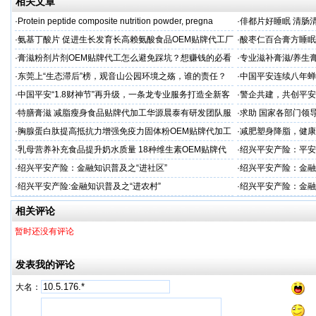
相关文章
·
Protein peptide composite nutrition powder, pregna
·
俳都片好睡眠 清肠
·
氨基丁酸片 促进生长发育长高赖氨酸食品OEM贴牌代工厂
·
酸枣仁百合膏方睡眠
家
厂
·
膏滋粉剂片剂OEM贴牌代工怎么避免踩坑？想赚钱的必看
·
专业滋补膏滋/养生膏
·
东莞上“生态滞后”榜，观音山公园环境之殇，谁的责任？
·
中国平安连续八年蝉联B
品牌"
·
中国平安“1.8财神节”再升级，一条龙专业服务打造全新客
·
警企共建，共创平安
户体验
人才专项培训
·
特膳膏滋 减脂瘦身食品贴牌代加工华源晨泰有研发团队服
·
求助 国家各部门领
务商
市公安局长
·
胸腺蛋白肽提高抵抗力增强免疫力固体粉OEM贴牌代加工
·
减肥塑身降脂，健康
服务商
服务商
·
乳母营养补充食品提升奶水质量 18种维生素OEM贴牌代
·
绍兴平安产险：平安
工
·
绍兴平安产险：金融知识普及之“进社区”
·
绍兴平安产险：金融
·
绍兴平安产险:金融知识普及之“进农村”
·
绍兴平安产险：金融
相关评论
暂时还没有评论
发表我的评论
大名：