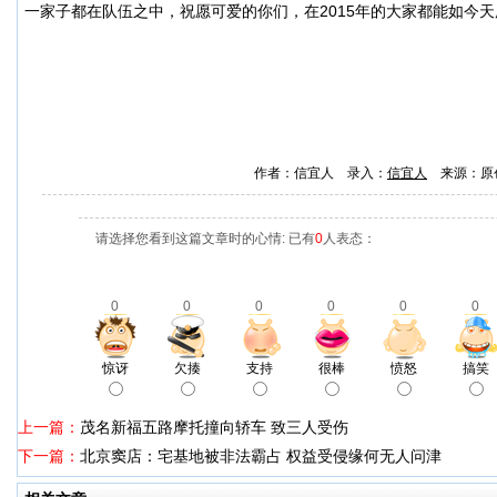
一家子都在队伍之中，祝愿可爱的你们，在2015年的大家都能如今
作者：信宜人 录入：
信宜人
来源：原
请选择您看到这篇文章时的心情: 已有
0
人表态：
0
0
0
0
0
0
惊讶
欠揍
支持
很棒
愤怒
搞笑
上一篇：
茂名新福五路摩托撞向轿车 致三人受伤
下一篇：
北京窦店：宅基地被非法霸占 权益受侵缘何无人问津