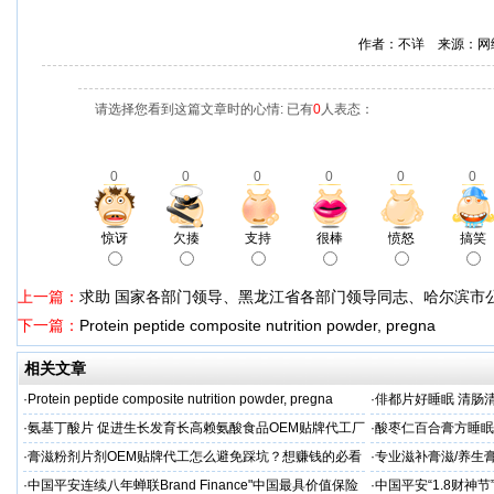
作者：不详 来源：网
请选择您看到这篇文章时的心情: 已有
0
人表态：
0
0
0
0
0
0
惊讶
欠揍
支持
很棒
愤怒
搞笑
上一篇：
求助 国家各部门领导、黑龙江省各部门领导同志、哈尔滨市
下一篇：
Protein peptide composite nutrition powder, pregna
相关文章
·
Protein peptide composite nutrition powder, pregna
·
俳都片好睡眠 清肠
·
氨基丁酸片 促进生长发育长高赖氨酸食品OEM贴牌代工厂
·
酸枣仁百合膏方睡眠
家
厂
·
膏滋粉剂片剂OEM贴牌代工怎么避免踩坑？想赚钱的必看
·
专业滋补膏滋/养生膏
·
中国平安连续八年蝉联Brand Finance"中国最具价值保险
·
中国平安“1.8财神