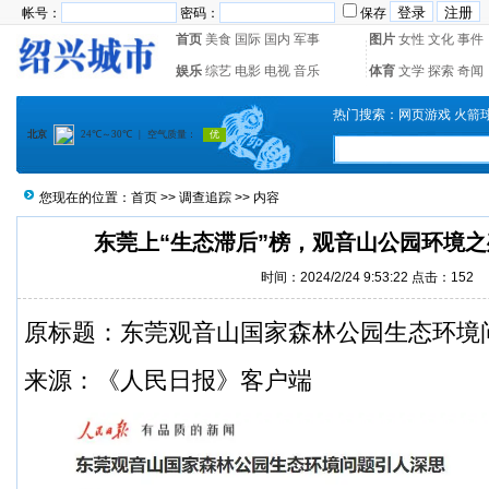
帐号：
密码：
保存
首页
美食
国际
国内
军事
图片
女性
文化
事件
娱乐
综艺
电影
电视
音乐
体育
文学
探索
奇闻
热门搜索：
网页游戏
火箭
您现在的位置：
首页
>>
调查追踪
>> 内容
东莞上“生态滞后”榜，观音山公园环境
时间：2024/2/24 9:53:22 点击：
152
原标题：东莞观音山国家森林公园生态环境
来源：《人民日报》客户端