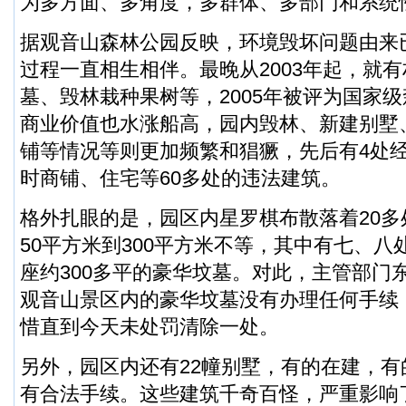
为多方面、多角度，多群体、多部门和系统
据观音山森林公园反映，环境毁坏问题由来
过程一直相生相伴。最晚从2003年起，就
墓、毁林栽种果树等，2005年被评为国家
商业价值也水涨船高，园内毁林、新建别墅
铺等情况等则更加频繁和猖獗，先后有4处
时商铺、住宅等60多处的违法建筑。
格外扎眼的是，园区内星罗棋布散落着20
50平方米到300平方米不等，其中有七、
座约300多平的豪华坟墓。对此，主管部门
观音山景区内的豪华坟墓没有办理任何手续
惜直到今天未处罚清除一处。
另外，园区内还有22幢别墅，有的在建，
有合法手续。这些建筑千奇百怪，严重影响