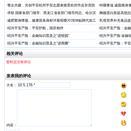
品牌"
户体验
·
警企共建，共创平安杭州平安志愿者接受杭州市反诈宣防
·
特膳膏滋 减脂瘦身
人才专项培训
务商
·
求助 国家各部门领导、黑龙江省各部门领导同志、哈尔滨
·
胸腺蛋白肽提高抵抗
市公安局长
服务商
·
减肥塑身降脂，健康苗条身材洋葱咀嚼片OEM贴牌代加工
·
乳母营养补充食品提
服务商
工
·
绍兴平安产险：平安护航，国庆相伴
·
绍兴平安产险：金融
·
绍兴平安产险：金融知识普及之“进校园”
·
绍兴平安产险:金融知
·
绍兴平安产险：金融知识普及之“进商圈”
·
绍兴平安产险：平安
护航绿色储能产业创
相关评论
暂时还没有评论
发表我的评论
大名：
内容：