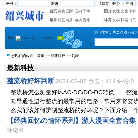
帐号：
密码：
保存
首页
美食
国际
国内
军事
图片
女性
文化
事件
娱乐
综艺
电影
电视
音乐
体育
文学
探索
奇闻
热门搜索：
网页游戏
火箭
您现在的位置：
首页
>>
最新科技
>> 列表
最新科技
整流桥好坏判断
2021-05-07 点击：114 评论:0
整流桥怎么测量好坏AC-DC/DC-DC转换 整
向导通性进行整流的最常用的电路，常用来将交
么我们该如何辨别整流桥的好坏呢？下面介绍一个比
【经典回忆の情怀系列】游人漫画全套合集
评论:0