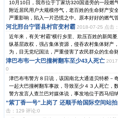
10月10日，我市位于丁家坊320国道旁的一段
附近居民用户大规模停气，老百姓的生命财产安
严重影响，陷入一片恐慌之中。原本好好的燃气管道
河北邢台宁晋县村官变村霸
2018-07-25 点击
近年来，有关“村霸”横行乡里、欺压百姓的新闻
纵基层政权，强占集体资源，侵吞农村集体财产
为，目无党纪国法，严重侵害了农民群众的生命财产
津巴布韦一大巴撞树翻车至少43人死亡
201
0
津巴布韦警方８日说，该国南北大通道贝特桥－
一起大巴撞树翻车事故，导致至少４３人死亡，
警方发言人查兰巴对媒体说，事发地位于西马绍纳兰
“紫丁香一号”上岗了 还顺手给国际空间站
击：129 评论:0