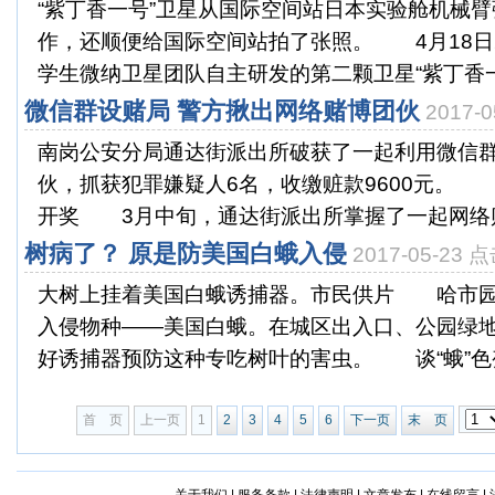
“紫丁香一号”卫星从国际空间站日本实验舱机械
作，还顺便给国际空间站拍了张照。 4月18日2
学生微纳卫星团队自主研发的第二颗卫星“紫丁香一.
微信群设赌局 警方揪出网络赌博团伙
2017-
南岗公安分局通达街派出所破获了一起利用微信
伙，抓获犯罪嫌疑人6名，收缴赃款9600元。
开奖 3月中旬，通达街派出所掌握了一起网络赌博
树病了？ 原是防美国白蛾入侵
2017-05-23 
大树上挂着美国白蛾诱捕器。市民供片 哈市园
入侵物种——美国白蛾。在城区出入口、公园绿
好诱捕器预防这种专吃树叶的害虫。 谈“蛾”色变
首 页
上一页
1
2
3
4
5
6
下一页
末 页