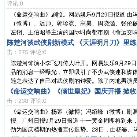
评论:0
《命运交响曲》剧照。网易娱乐9月29日报道 由
（微博）、迟帅、郭珍霓、高昊、周晓涵、张伦
左翎、王伯昭等主演的国际时尚都市剧《命运交响曲
陈楚河谈武侠剧新模式 《天涯明月刀》里练
击：275 评论:0
陈楚河饰演小李飞刀传人叶开。网易娱乐9月29日
品的消息一经曝光，立即吸引了不少武侠迷和媒
随之表达了自己对武侠剧的钟爱。除了内地男演员吴
《命运交响曲》《倾世皇妃》国庆开播 掀收
击：238 评论:0
《命运交响曲》杨幂（微博）冯绍峰（微博）剧
报。广州日报9月29日报道 十一黄金周即将到来
劲为国庆档期的热播宣传造势。28日，由杨幂、冯绍