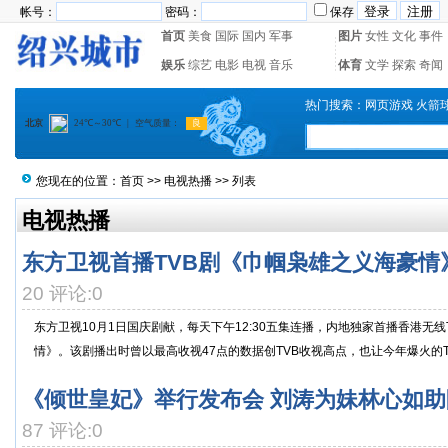
帐号：
密码：
保存
首页
美食
国际
国内
军事
图片
女性
文化
事件
娱乐
综艺
电影
电视
音乐
体育
文学
探索
奇闻
热门搜索：
网页游戏
火箭
您现在的位置：
首页
>>
电视热播
>> 列表
电视热播
东方卫视首播TVB剧《巾帼枭雄之义海豪情
20 评论:0
东方卫视10月1日国庆剧献，每天下午12:30五集连播，内地独家首播香港无
情》。该剧播出时曾以最高收视47点的数据创TVB收视高点，也让今年爆火的T..
《倾世皇妃》举行发布会 刘涛为妹林心如助
87 评论:0