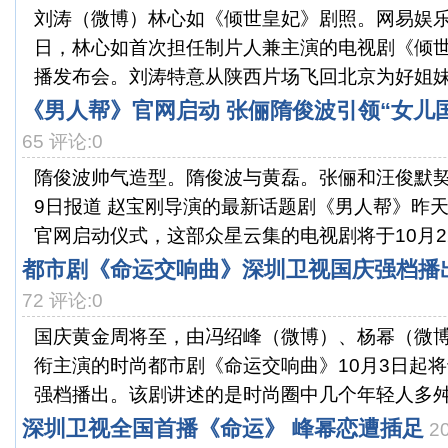
刘涛（微博）林心如《倾世皇妃》剧照。网易娱乐9月
日，林心如首次担任制片人兼主演的电视剧《倾
播发布会。刘涛特意从陕西片场飞回北京为好姐妹林
《男人帮》官网启动 张俪隋俊波引领“女儿国
65 评论:0
隋俊波帅气造型。隋俊波与黄磊。张俪和汪俊默契
9日报道 赵宝刚导演的最新话题剧《男人帮》昨
官网启动仪式，这部众星云集的电视剧将于10月22日
都市剧《命运交响曲》深圳卫视国庆强档播
72 评论:0
国庆黄金周将至，由冯绍峰（微博）、杨幂（微
衔主演的时尚都市剧《命运交响曲》10月3日起将于
强档播出。该剧讲述的是时尚圈中几个年轻人多舛的
深圳卫视全国首播《命运》 峰幂恋遭插足
2