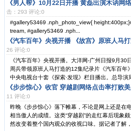
《男人帮》10月22日开播 黄磊出演木讷网
击：293 评论:0
#gallery53469 .nph_photo_view{ height:400px;}
tream, #gallery53469 .nph...
《汽车百年》央视开播 《故宫》原班人马打
26 评论:0
《汽车百年》央视开播。大洋网-广州日报9月30
周兵带领原班人马打造的12集纪录片《汽车百年》
中央电视台十套《探索·发现》栏目播出。总导演周.
《步步惊心》收官 穿越剧网络点击率打败美
11 评论:0
昨晚《步步惊心》落下帷幕，不论是网上还是在
相当傲人的成绩。这类“穿越剧”的走红幕后现象
然改变着整个国内观众的收视口味。据记者了解，因为