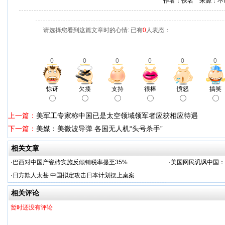
作者：佚名 来源：不
请选择您看到这篇文章时的心情: 已有
0
人表态：
0
0
0
0
0
0
惊讶
欠揍
支持
很棒
愤怒
搞笑
上一篇：
美军工专家称中国已是太空领域领军者应获相应待遇
下一篇：
美媒：美微波导弹 各国无人机“头号杀手”
相关文章
·
巴西对中国产瓷砖实施反倾销税率提至35%
·
美国网民讥讽中国：
·
日方欺人太甚 中国拟定攻击日本计划摆上桌案
相关评论
暂时还没有评论