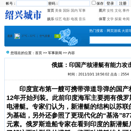
帐号：
密码：
保存
首页
美食
国际
国内
军事
图片
女性
文化
事件
娱乐
综艺
电影
电视
音乐
体育
文学
探索
奇闻
热门搜索：
网页游戏
火箭
您现在的位置：
首页
>>
军事新闻
>> 内容
俄媒：印国产核潜艇有能力攻
时间：2011/10/1 18:56:02 点击：
2554
印度宣布第一艘可携带弹道导弹的国产
12年开始列装。此前印度海军主要拥有俄
电潜艇。专家们认为，新潜艇的结构以苏联的6
为基础，另外还参照了更现代化的“基洛”87
元素。俄罗斯造船专家在看到印度的新潜艇