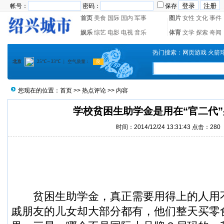
帐号：
密码：
保存
首页
美食
国际
国内
军事
图片
女性
文化
事件
娱乐
综艺
电影
电视
音乐
体育
文学
探索
奇闻
热门搜索：
网页游戏
火箭
您现在的位置：
首页
>>
热点评论
>> 内容
学校贫困生助学金是用在“官二代
时间：2014/12/24 13:31:43 点击：
280
贫困生助学金，真正需要用得上的人用
戚朋友的儿女却大部分都有，他们整天买零