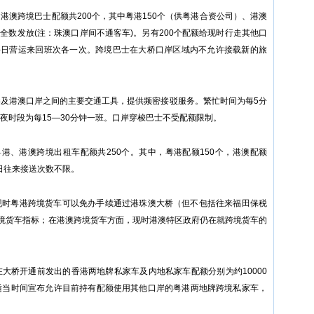
港澳跨境巴士配额共200个，其中粤港150个（供粤港合资公司）、港澳
，已全数发放(注：珠澳口岸间不通客车)。另有200个配额给现时行走其他口
每日营运来回班次各一次。跨境巴士在大桥口岸区域内不允许接载新的旅
及港澳口岸之间的主要交通工具，提供频密接驳服务。繁忙时间为每5分
深夜时段为每15—30分钟一班。口岸穿梭巴士不受配额限制。
港、港澳跨境出租车配额共250个。其中，粤港配额150个，港澳配额
日往来接送次数不限。
现时粤港跨境货车可以免办手续通过港珠澳大桥（但不包括往来福田保税
境货车指标；在港澳跨境货车方面，现时港澳特区政府仍在就跨境货车的
大桥开通前发出的香港两地牌私家车及内地私家车配额分别为约10000
后适当时间宣布允许目前持有配额使用其他口岸的粤港两地牌跨境私家车，