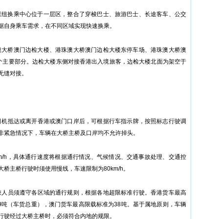
枢纽换乘中心位于一层区，整合了穿梭巴士、旅游巴士、长途客车、公交
据自身乘车需求，在不同区域实现快速换乘。
澳大桥澳门边检大楼、港珠澳大桥澳门边检大楼东停车场、港珠澳大桥澳
个主要部分。边检大楼东侧对接香港出入境旅客，边检大楼北面为架空于
无缝对接。
司机抵达或离开香港或澳门口岸后，可根据行车指示牌，按照标志行驶调
非紧急情况下，车辆在大桥主桥及口岸均不允许掉头。
km/h，具体通行速度将根据通行情况、气候情况、交通事故处理、交通控
桥主桥行驶时须使用慢线，车速限制为80km/h。
乘人员须遵守各区域的通行规则，根据各地超限标准行驶。香港货车最高
9吨（车货总重），澳门货车最高限载标准为38吨。基于属地原则，车辆
行驶经过大桥主桥时，必须符合内地的规限。