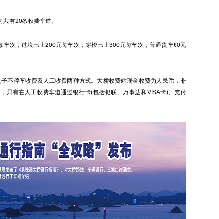
向共有20条收费车道。
每车次；过境巴士200元每车次；穿梭巴士300元每车次；普通货车60元
电子不停车收费及人工收费两种方式。大桥收费站现金收费为人民币，非
只有在人工收费车道通过银行卡(包括银联、万事达和VISA卡)、支付