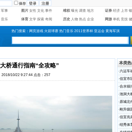
保存
军事
图片
女性
文化
事件
维权
曝光
调查
地方
证券
经济
上市
音乐
体育
文学
探索
奇闻
历史
人物
热点
企业
网游
单机
竞技
热门搜索：
网页游戏
火箭球赛
热门音乐
2011世界杯
亚运会
黄海军演
本类热
大桥通行指南“全攻略”
·
六运车
018/10/22 9:27:44 点击：
257
·
信宜市
志指引
·
合水镇
·
池洞大
·
原城北
·
刚升级
部对此
·
信宜兆
差甚远
·
绍秀体