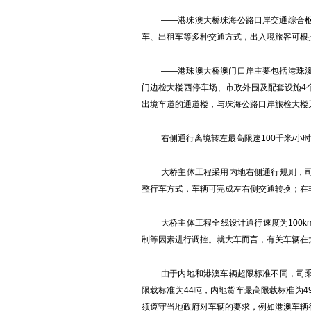
——港珠澳大桥珠海公路口岸交通综合
车、出租车等多种交通方式，出入境旅客可根
——港珠澳大桥澳门口岸主要包括港珠
门边检大楼西停车场、市政外围及配套设施4
出境车道的通道楼，与珠海公路口岸旅检大楼
右侧通行离境转左最高限速100千米/小时
大桥主体工程采用内地右侧通行规则，
整行车方式，车辆可完成左右侧交通转换；在
大桥主体工程全线设计通行速度为100
制等因素进行调控。就大车而言，有关车辆在大
由于内地和港澳车辆超限标准不同，司
限载标准为44吨，内地货车最高限载标准为4
须遵守当地政府对车辆的要求，例如港澳车辆