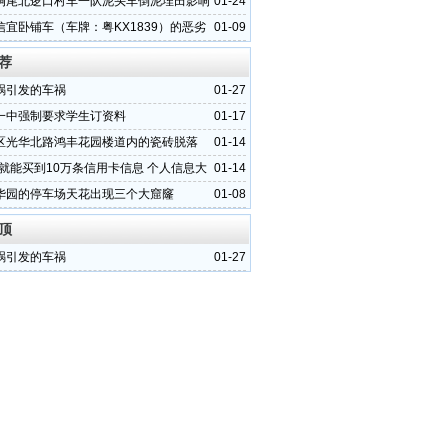
垌尾北逻口村车一队泥头车倒泥埋田影响
01-24
活
信宜卧铺车（车牌：粤KX1839）的恶劣
01-09
荐
祸引发的车祸
01-27
一中强制要求学生订资料
01-17
区光华北路鸿丰花园楼道内的瓷砖脱落
01-14
元就能买到10万条信用卡信息 个人信息大
01-14
华园的停车场天花出现三个大窟窿
01-08
顶
祸引发的车祸
01-27