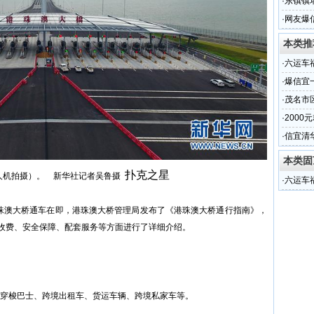
·
东镇镇
居民生
·
网友爆
行为
本类推
·
六运车
·
爆信宜
·
茂名市
·
2000
量被泄
·
信宜清
本类固
扑克之星
无人机拍摄）。 新华社记者吴鲁摄
·
六运车
港珠澳大桥通车在即，港珠澳大桥管理局发布了《港珠澳大桥通行指南》，
收费、安全保障、配套服务等方面进行了详细介绍。
穿梭巴士、跨境出租车、货运车辆、跨境私家车等。