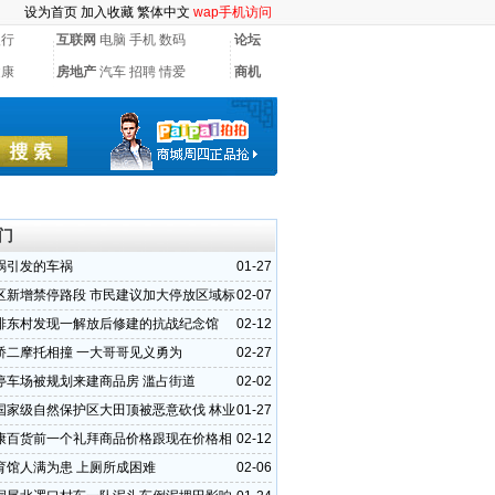
设为首页
加入收藏
繁体中文
wap手机访问
银行
互联网
电脑
手机
数码
论坛
健康
房地产
汽车
招聘
情爱
商机
门
祸引发的车祸
01-27
区新增禁停路段 市民建议加大停放区域标
02-07
排东村发现一解放后修建的抗战纪念馆
02-12
桥二摩托相撞 一大哥哥见义勇为
02-27
停车场被规划来建商品房 滥占街道
02-02
国家级自然保护区大田顶被恶意砍伐 林业
01-27
不重视
康百货前一个礼拜商品价格跟现在价格相
02-12
育馆人满为患 上厕所成困难
02-06