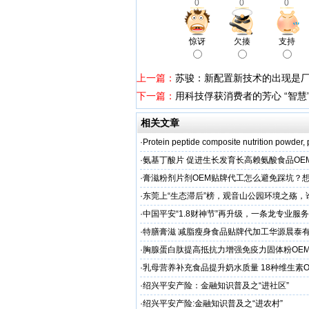
0
0
0
惊讶
欠揍
支持
上一篇：
苏骏：新配置新技术的出现是
下一篇：
用科技俘获消费者的芳心 “智慧”让
相关文章
·
Protein peptide composite nutrition powder,
·
氨基丁酸片 促进生长发育长高赖氨酸食品OE
家
·
膏滋粉剂片剂OEM贴牌代工怎么避免踩坑？
·
东莞上“生态滞后”榜，观音山公园环境之殇，
·
中国平安“1.8财神节”再升级，一条龙专业服
户体验
·
特膳膏滋 减脂瘦身食品贴牌代加工华源晨泰
务商
·
胸腺蛋白肽提高抵抗力增强免疫力固体粉OE
服务商
·
乳母营养补充食品提升奶水质量 18种维生素
工
·
绍兴平安产险：金融知识普及之“进社区”
·
绍兴平安产险:金融知识普及之“进农村”