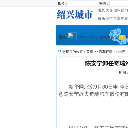
帐号：
密码：
首页
美食
国际
国内
娱乐
综艺
电影
电视
您现在的位置：
首页
>>
汽车行情
>> 内容
陈安宁卸任奇瑞
时间：2
新华网北京9月30日电 今
意陈安宁辞去奇瑞汽车股份有
根据公告，陈安宁因家庭和个人