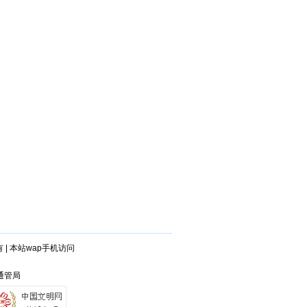
有
|
本站wap手机访问
兴通管局