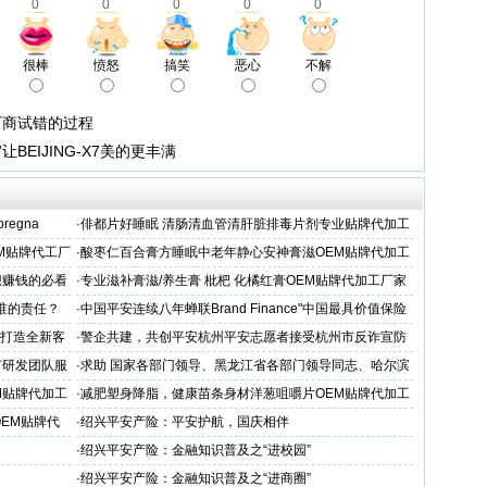
0
0
0
0
0
很棒
愤怒
搞笑
恶心
不解
厂商试错的过程
BEIJING-X7美的更丰满
 pregna
·
俳都片好睡眠 清肠清血管清肝脏排毒片剂专业贴牌代加工
M贴牌代工厂
·
酸枣仁百合膏方睡眠中老年静心安神膏滋OEM贴牌代加工
厂
想赚钱的必看
·
专业滋补膏滋/养生膏 枇杷 化橘红膏OEM贴牌代加工厂家
谁的责任？
·
中国平安连续八年蝉联Brand Finance"中国最具价值保险
品牌"
务打造全新客
·
警企共建，共创平安杭州平安志愿者接受杭州市反诈宣防
人才专项培训
有研发团队服
·
求助 国家各部门领导、黑龙江省各部门领导同志、哈尔滨
市公安局长
M贴牌代加工
·
减肥塑身降脂，健康苗条身材洋葱咀嚼片OEM贴牌代加工
服务商
OEM贴牌代
·
绍兴平安产险：平安护航，国庆相伴
·
绍兴平安产险：金融知识普及之“进校园”
·
绍兴平安产险：金融知识普及之“进商圈”