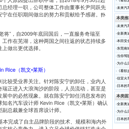
·
《看软
司总经理一职，公司整体工作由董事长尹同跃先
·
未来汽
安宁在任职期间做出的努力和贡献给予感谢。
扑
本类推
·
未来汽
”，自2009年底回国后，一直服务奇瑞至
·
全新奥
、工作在芜湖，这种两国之间往返的状态持续多
·
本田安全
性上做出更优选择。
·
东莞南
受轻伤
·
当你驾
·
为什么
vin Rice（凯文•莱斯）
·
《看软
·
信宜火
比较受业界关注。针对陈安宁的卸任，业内人
·
日本的
奇瑞正进入大浪淘沙的阶段，人员流动，甚至是
比
发展中的必然现象。就在陈安宁卸任消息发布的
本类固
汽车设计师 Kevin Rice（凯文•莱斯）确认
·
全新奥
型副总裁兼全球首席设计师。
·
为什么
·
日本的
本完成了自主品牌阶段的技术、规模和海内外
比
夯实核心竞争力，进入立足全球价值链打造大企