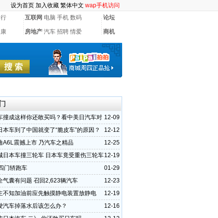
设为首页
加入收藏
繁体中文
wap手机访问
银行
互联网
电脑
手机
数码
论坛
健康
房地产
汽车
招聘
情爱
商机
门
车撞成这样你还敢买吗？看中美日汽车对
12-09
日本车到了中国就变了“脆皮车”的原因？
12-12
迪A6L震撼上市 乃汽车之精品
12-25
城日本车撞三轮车 日本车竟受重伤三轮车
12-19
T四门轿跑车
01-29
气囊有问题 召回2,623辆汽车
12-23
主不知加油前应先触摸静电装置放静电
12-19
驶汽车掉落水后该怎么办？
12-16