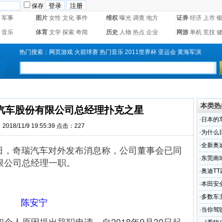
保存
军事
图片
女性
文化
事件
维权
曝光
调查
地方
证券
经济
上市
音乐
体育
文学
探索
奇闻
历史
人物
热点
企业
网游
单机
竞技
热门搜索：
网页游戏
火箭球赛
热门音乐
2011世界杯
亚运会
黄海军演
本类热
汽车股份有限公司总经理扑克之星
·
日本的
018/11/9 19:55:39 点击：
227
比
·
为什么
·
全新奥
日，奇瑞汽车对外发布消息称，公司董事会已同
·
东莞南
限公司总经理一职。
受轻伤
·
奥迪T
·
本田安全
·
多数车
陈安宁
·
当你驾
原因提出辞职申请，自2018年9月30日起