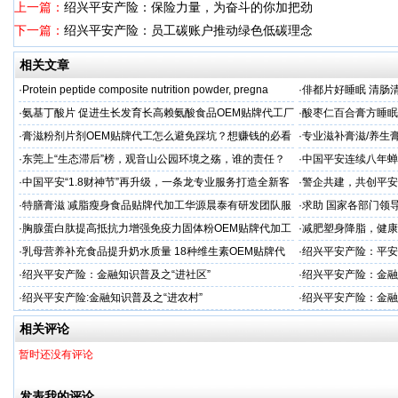
上一篇：
绍兴平安产险：保险力量，为奋斗的你加把劲
下一篇：
绍兴平安产险：员工碳账户推动绿色低碳理念
相关文章
·
Protein peptide composite nutrition powder, pregna
·
俳都片好睡眠 清肠
·
氨基丁酸片 促进生长发育长高赖氨酸食品OEM贴牌代工厂
·
酸枣仁百合膏方睡眠
家
厂
·
膏滋粉剂片剂OEM贴牌代工怎么避免踩坑？想赚钱的必看
·
专业滋补膏滋/养生膏
·
东莞上“生态滞后”榜，观音山公园环境之殇，谁的责任？
·
中国平安连续八年蝉联B
品牌"
·
中国平安“1.8财神节”再升级，一条龙专业服务打造全新客
·
警企共建，共创平安
户体验
人才专项培训
·
特膳膏滋 减脂瘦身食品贴牌代加工华源晨泰有研发团队服
·
求助 国家各部门领
务商
市公安局长
·
胸腺蛋白肽提高抵抗力增强免疫力固体粉OEM贴牌代加工
·
减肥塑身降脂，健康
服务商
服务商
·
乳母营养补充食品提升奶水质量 18种维生素OEM贴牌代
·
绍兴平安产险：平安
工
·
绍兴平安产险：金融知识普及之“进社区”
·
绍兴平安产险：金融
·
绍兴平安产险:金融知识普及之“进农村”
·
绍兴平安产险：金融
相关评论
暂时还没有评论
发表我的评论