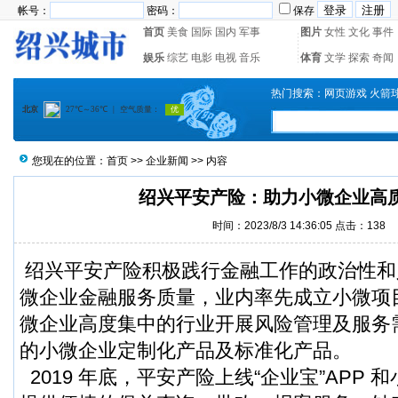
帐号：
密码：
保存
首页
美食
国际
国内
军事
图片
女性
文化
事件
娱乐
综艺
电影
电视
音乐
体育
文学
探索
奇闻
热门搜索：
网页游戏
火箭
您现在的位置：
首页
>>
企业新闻
>> 内容
绍兴平安产险：助力小微企业高
时间：2023/8/3 14:36:05 点击：
138
绍兴平安产险积极践行金融工作的政治性和
微企业金融服务质量，业内率先成立小微项
微企业高度集中的行业开展风险管理及服务
的小微企业定制化产品及标准化产品。
2019 年底，平安产险上线“企业宝”APP