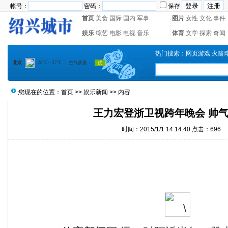
帐号：
密码：
保存
首页
美食
国际
国内
军事
图片
女性
文化
事件
娱乐
综艺
电影
电视
音乐
体育
文学
探索
奇闻
热门搜索：
网页游戏
火箭
您现在的位置：
首页
>>
娱乐新闻
>> 内容
王力宏登浙卫视跨年晚会 帅
时间：2015/1/1 14:14:40 点击：
696