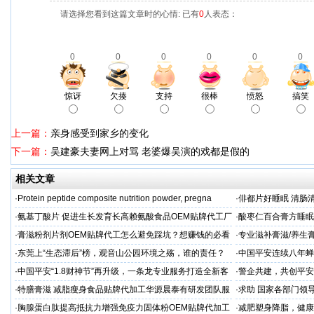
请选择您看到这篇文章时的心情: 已有
0
人表态：
0
0
0
0
0
0
惊讶
欠揍
支持
很棒
愤怒
搞笑
上一篇：
亲身感受到家乡的变化
下一篇：
吴建豪夫妻网上对骂 老婆爆吴演的戏都是假的
相关文章
·
Protein peptide composite nutrition powder, pregna
·
俳都片好睡眠 清肠
·
氨基丁酸片 促进生长发育长高赖氨酸食品OEM贴牌代工厂
·
酸枣仁百合膏方睡眠
家
厂
·
膏滋粉剂片剂OEM贴牌代工怎么避免踩坑？想赚钱的必看
·
专业滋补膏滋/养生膏
·
东莞上“生态滞后”榜，观音山公园环境之殇，谁的责任？
·
中国平安连续八年蝉联B
品牌"
·
中国平安“1.8财神节”再升级，一条龙专业服务打造全新客
·
警企共建，共创平安
户体验
人才专项培训
·
特膳膏滋 减脂瘦身食品贴牌代加工华源晨泰有研发团队服
·
求助 国家各部门领
务商
市公安局长
·
胸腺蛋白肽提高抵抗力增强免疫力固体粉OEM贴牌代加工
·
减肥塑身降脂，健康