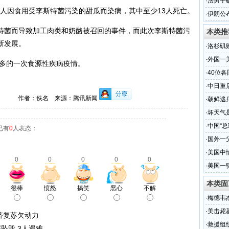
令
·
法男子
72人因食用受李斯特菌污染的甜瓜而染病，其中至少13人死亡。
·
伊朗公
特菌而导致加工肉类和奶酪被召回的事件，而此次李斯特菌污
本类推
新发展。
·
洛杉矶
·
外国一
最多的一次食源性疾病疫情。
·
40位
·
中日重
作者：佚名 来源：腾讯新闻
·
朝鲜逃
·
坏天气
·
中国“总
已有
0
人表态：
·
国外一
·
美国中
0
0
0
0
0
·
美国一
本类固
很棒
愤怒
搞笑
恶心
不解
·
梅德韦
·
美击毙
济复苏欠动力
·
救援组
坠毁 3人遇难