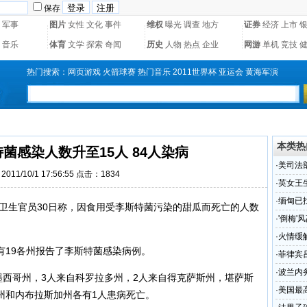
保存
军事
图片
女性
文化
事件
维权
曝光
调查
地方
证券
经济
上市
音乐
体育
文学
探索
奇闻
历史
人物
热点
企业
网游
单机
竞技
热门搜索：
网页游戏
火箭球赛
热门音乐
2011世界杯
亚运会
黄海军演
本类热
菌感染人数升至15人 84人染病
·
美司法
011/10/1 17:56:55 点击：
1834
·
英女王
·
缅甸已
美国卫生官员30日称，因食用受李斯特菌污染的甜瓜而死亡的人数
·
'倒梅'
·
火情缓
有19各州报告了李斯特菌感染病例。
·
菲律宾
·
波兰内
墨西哥州，3人来自科罗拉多州，2人来自得克萨斯州，堪萨斯
·
美国最
州和内布拉斯加州各有1人患病死亡。