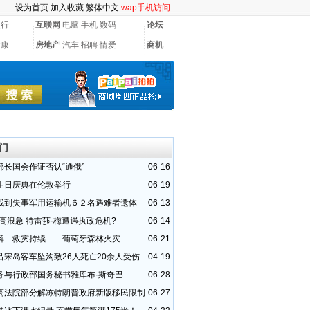
设为首页
加入收藏
繁体中文
wap手机访问
银行
互联网
电脑
手机
数码
论坛
健康
房地产
汽车
招聘
情爱
商机
门
部长国会作证否认“通俄”
06-16
生日庆典在伦敦举行
06-19
找到失事军用运输机６２名遇难者遗体
06-13
风高浪急 特雷莎·梅遭遇执政危机?
06-14
解 救灾持续——葡萄牙森林火灾
06-21
吕宋岛客车坠沟致26人死亡20余人受伤
04-19
务与行政部国务秘书雅库布·斯奇巴
06-28
高法院部分解冻特朗普政府新版移民限制
06-27