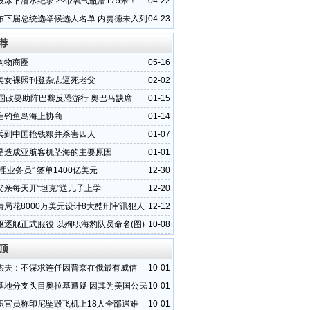
破冰下潜水纪录 不带氧气瓶潜175米！
04-22
布下届总统选举候选人名单 内贾德未入列
04-23
荐
购物商圈
05-16
美女裸照刊登杂志逼死老父
02-02
各国政要助阵巴黎反恐游行 奥巴马缺席
01-15
启钓鱼岛海上协商
01-14
兵到中国抢钱粮并杀害四人
01-07
是造成亚航客机坠海的主要原因
01-01
理业务员” 签单1400亿美元
12-30
父亲每天开“坦克”送儿子上学
12-20
情局花8000万美元设计8大酷刑审讯犯人
12-12
驱逐舰正式服役 以殉职海豹队员命名(图)
10-08
顶
杰夫：不谋求连任因普京在俄最有威信
10-01
基地分支头目奥拉基遭疑 因其为美国公民
10-01
织官员称印尼坠毁飞机上18人全部遇难
10-01