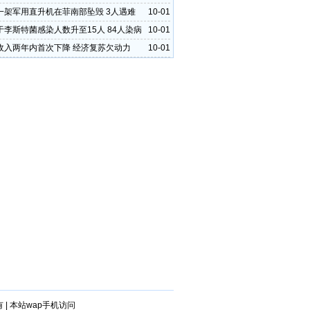
一架军用直升机在菲南部坠毁 3人遇难
10-01
于李斯特菌感染人数升至15人 84人染病
10-01
收入两年内首次下降 经济复苏欠动力
10-01
有
|
本站wap手机访问