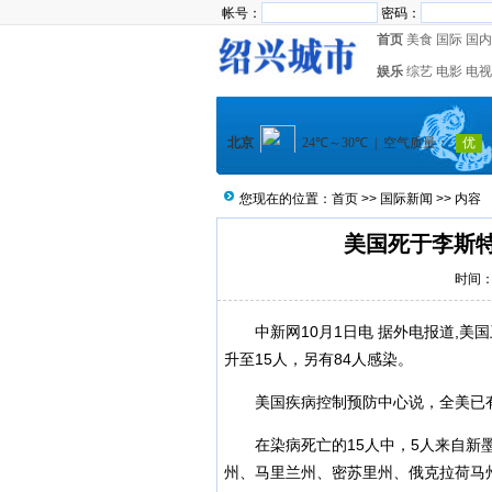
帐号：
密码：
首页
美食
国际
国内
娱乐
综艺
电影
电视
您现在的位置：
首页
>>
国际新闻
>> 内容
美国死于李斯特
时间：2
中新网10月1日电 据外电报道,
升至15人，另有84人感染。
美国疾病控制预防中心说，全美已
在染病死亡的15人中，5人来自新
州、马里兰州、密苏里州、俄克拉荷马