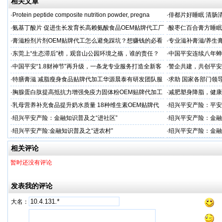
相关文章
·
Protein peptide composite nutrition powder, pregna
·
俳都片好睡眠 清肠
·
氨基丁酸片 促进生长发育长高赖氨酸食品OEM贴牌代工厂
·
酸枣仁百合膏方睡眠
家
厂
·
膏滋粉剂片剂OEM贴牌代工怎么避免踩坑？想赚钱的必看
·
专业滋补膏滋/养生膏
·
东莞上“生态滞后”榜，观音山公园环境之殇，谁的责任？
·
中国平安连续八年蝉联B
品牌"
·
中国平安“1.8财神节”再升级，一条龙专业服务打造全新客
·
警企共建，共创平安
户体验
人才专项培训
·
特膳膏滋 减脂瘦身食品贴牌代加工华源晨泰有研发团队服
·
求助 国家各部门领
务商
市公安局长
·
胸腺蛋白肽提高抵抗力增强免疫力固体粉OEM贴牌代加工
·
减肥塑身降脂，健康
服务商
服务商
·
乳母营养补充食品提升奶水质量 18种维生素OEM贴牌代
·
绍兴平安产险：平安
工
·
绍兴平安产险：金融知识普及之“进社区”
·
绍兴平安产险：金融
·
绍兴平安产险:金融知识普及之“进农村”
·
绍兴平安产险：金融
相关评论
暂时还没有评论
发表我的评论
大名：