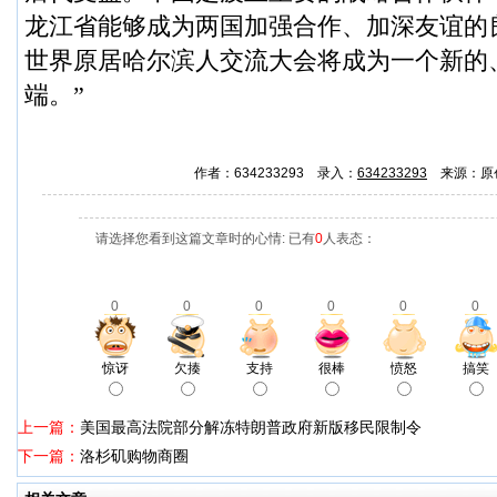
龙江省能够成为两国加强合作、加深友谊的
世界原居哈尔滨人交流大会将成为一个新的
端。”
作者：634233293 录入：
634233293
来源：原
请选择您看到这篇文章时的心情: 已有
0
人表态：
0
0
0
0
0
0
惊讶
欠揍
支持
很棒
愤怒
搞笑
上一篇：
美国最高法院部分解冻特朗普政府新版移民限制令
下一篇：
洛杉矶购物商圈