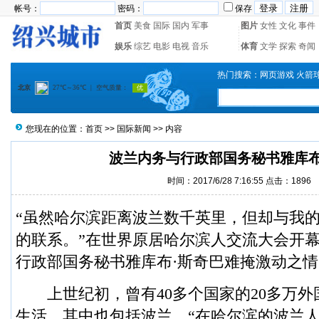
帐号：
密码：
保存
首页
美食
国际
国内
军事
图片
女性
文化
事件
娱乐
综艺
电影
电视
音乐
体育
文学
探索
奇闻
热门搜索：
网页游戏
火箭
您现在的位置：
首页
>>
国际新闻
>> 内容
波兰内务与行政部国务秘书雅库布
时间：2017/6/28 7:16:55 点击：
1896
“虽然哈尔滨距离波兰数千英里，但却与我
的联系。”在世界原居哈尔滨人交流大会开
行政部国务秘书雅库布·斯奇巴难掩激动之情
上世纪初，曾有40多个国家的20多万外
生活，其中也包括波兰。“在哈尔滨的波兰