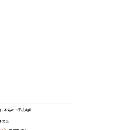
有
|
本站wap手机访问
兴通管局