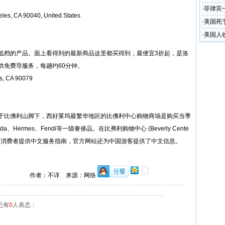
·
菲律宾
les, CA 90040, United States
·
美国死
·
美国人
低档的产品。面上看得到的最新商品这里都买得到，最便宜3折起，是洛
供免费导服务，每趟约60分钟。
s, CA 90079
于比佛利山脚下，西好莱坞最繁华地区的
比佛利中心购物商场
是购买当季
、Hermes、Fendi等一级奢侈品。在比弗利购物中心 (Beverly Cente
心为消费者提供中文服务指南，官方网站还为中国游客提供了中文信息。
作者：不详 来源：网络
已有
0
人表态：