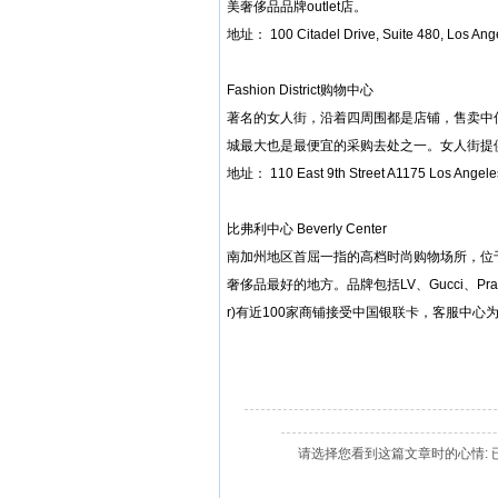
美奢侈品品牌outlet店。
地址： 100 Citadel Drive, Suite 480, Los Ange
Fashion District购物中心
著名的女人街，沿着四周围都是店铺，售卖中
城最大也是最便宜的采购去处之一。女人街提
地址： 110 East 9th Street A1175 Los Angele
比弗利中心 Beverly Center
南加州地区首屈一指的高档时尚购物场所，位
奢侈品最好的地方。品牌包括LV、Gucci、Prada
r)有近100家商铺接受中国银联卡，客服中
请选择您看到这篇文章时的心情: 