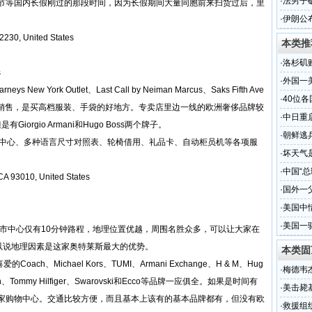
令
·
法男子
节等国内长假刚过的那段时间，因为长假期间大量同胞前来扫货过后，里
·
伊朗公
30, United States
本类推
·
洛杉矶
s
·
外国一
ork Outlet、Last Call by Neiman Marcus、Saks Fifth Ave
·
40位
过季存货销售，是买高档服装、手袋的好地方。专卖店里边一线的欧洲奢侈品牌较
·
中日重
有Giorgio Armani和Hugo Boss两个牌子。
·
朝鲜逃
询中心、多种语言尺寸对照表、轮椅借用、礼品卡、自动柜员机等各项服
·
坏天气
·
中国“总
A 93010, United States
·
国外一
·
美国中
·
美国一
A市中心仅有10分钟路程，地理位置优越，周围名胜众多，可以让大家在
可以说地理因素是这家奥特莱斯最大的优势。
本类固
h、Michael Kors、TUMI、Armani Exchange、H & M、Hug
·
梅德韦
n Klein、Tommy Hilfiger、Swarovski和Ecco等品牌一应俱全。如果是时间有
·
美击毙
家购物中心。交通比较方便，而且基本上该有的基本品牌都有，但没有欧
·
救援组