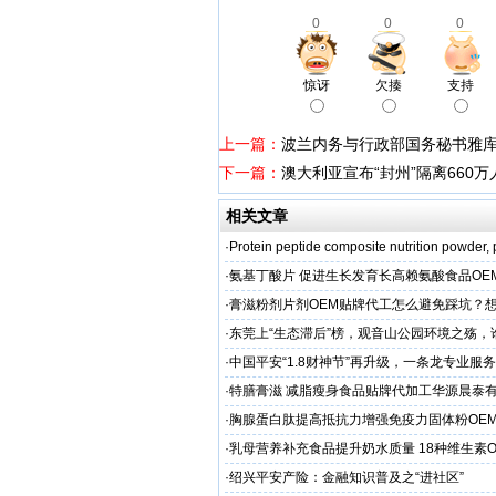
0
0
0
惊讶
欠揍
支持
上一篇：
波兰内务与行政部国务秘书雅库
下一篇：
澳大利亚宣布“封州”隔离660万
相关文章
·
Protein peptide composite nutrition powder,
·
氨基丁酸片 促进生长发育长高赖氨酸食品OE
家
·
膏滋粉剂片剂OEM贴牌代工怎么避免踩坑？
·
东莞上“生态滞后”榜，观音山公园环境之殇，
·
中国平安“1.8财神节”再升级，一条龙专业服
户体验
·
特膳膏滋 减脂瘦身食品贴牌代加工华源晨泰
务商
·
胸腺蛋白肽提高抵抗力增强免疫力固体粉OE
服务商
·
乳母营养补充食品提升奶水质量 18种维生素
工
·
绍兴平安产险：金融知识普及之“进社区”