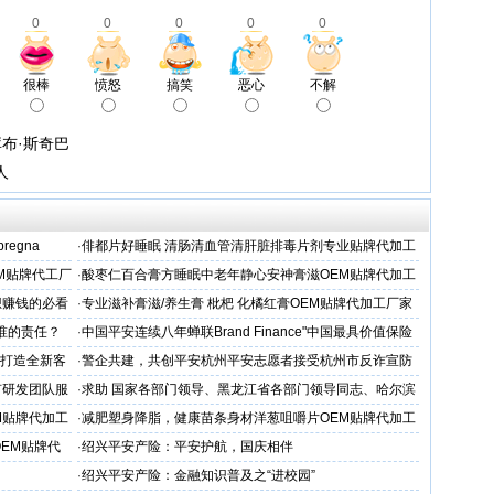
0
0
0
0
0
很棒
愤怒
搞笑
恶心
不解
布·斯奇巴
人
 pregna
·
俳都片好睡眠 清肠清血管清肝脏排毒片剂专业贴牌代加工
M贴牌代工厂
·
酸枣仁百合膏方睡眠中老年静心安神膏滋OEM贴牌代加工
厂
想赚钱的必看
·
专业滋补膏滋/养生膏 枇杷 化橘红膏OEM贴牌代加工厂家
谁的责任？
·
中国平安连续八年蝉联Brand Finance"中国最具价值保险
品牌"
务打造全新客
·
警企共建，共创平安杭州平安志愿者接受杭州市反诈宣防
人才专项培训
有研发团队服
·
求助 国家各部门领导、黑龙江省各部门领导同志、哈尔滨
市公安局长
M贴牌代加工
·
减肥塑身降脂，健康苗条身材洋葱咀嚼片OEM贴牌代加工
服务商
OEM贴牌代
·
绍兴平安产险：平安护航，国庆相伴
·
绍兴平安产险：金融知识普及之“进校园”