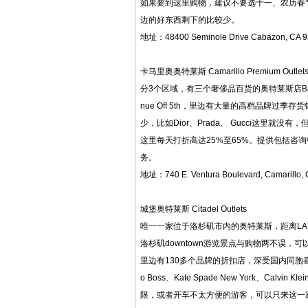
如果要到这里购物，建议不要选十一、农历春
边的好东西剩下的比较少。
地址：48400 Seminole Drive Cabazon, CA 922
卡马里奥奥特莱斯 Camarillo Premium Outlet
分3个区域，有三个奢侈品百货的奥特莱斯店Barneys New Y
nue Off 5th，里边有大量的高档品牌
少，比如Dior、Prada、 Gucci这里就没有，但是
这里每天打折高达25%至65%。提供包括咨
务。
地址：740 E. Ventura Boulevard, Camarillo, C
城堡奥特莱斯 Citadel Outlets
唯一一家位于洛杉矶市内的奥特莱斯，距离L
洛杉矶downtown游览景点与购物两不误，
里边有130多个品牌的折扣店，深受国内同胞喜爱的Coac
o Boss、Kate Spade New York、Calvi
限，或者开车不太方便的游客，可以只来这一