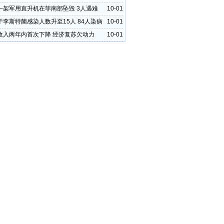
一架军用直升机在菲南部坠毁 3人遇难
10-01
于李斯特菌感染人数升至15人 84人染病
10-01
收入两年内首次下降 经济复苏欠动力
10-01