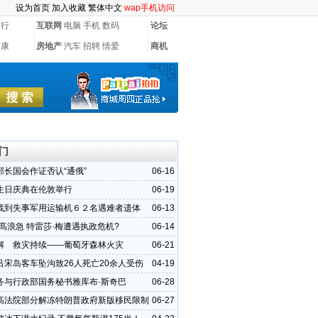
设为首页
加入收藏
繁体中文
wap手机访问
银行
互联网
电脑
手机
数码
论坛
健康
房地产
汽车
招聘
情爱
商机
门
部长国会作证否认“通俄”
06-16
生日庆典在伦敦举行
06-19
找到失事军用运输机６２名遇难者遗体
06-13
风高浪急 特雷莎·梅遭遇执政危机?
06-14
解 救灾持续——葡萄牙森林火灾
06-21
吕宋岛客车坠沟致26人死亡20余人受伤
04-19
务与行政部国务秘书雅库布·斯奇巴
06-28
高法院部分解冻特朗普政府新版移民限制
06-27