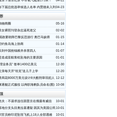
破冰下潜水纪录 不带氧气瓶潜175米！
04-22
布下届总统选举候选人名单 内贾德未入列
04-23
荐
购物商圈
05-16
美女裸照刊登杂志逼死老父
02-02
各国政要助阵巴黎反恐游行 奥巴马缺席
01-15
启钓鱼岛海上协商
01-14
兵到中国抢钱粮并杀害四人
01-07
是造成亚航客机坠海的主要原因
01-01
理业务员” 签单1400亿美元
12-30
父亲每天开“坦克”送儿子上学
12-20
情局花8000万美元设计8大酷刑审讯犯人
12-12
驱逐舰正式服役 以殉职海豹队员命名(图)
10-08
顶
杰夫：不谋求连任因普京在俄最有威信
10-01
基地分支头目奥拉基遭疑 因其为美国公民
10-01
织官员称印尼坠毁飞机上18人全部遇难
10-01