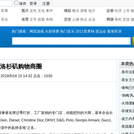
保存
军事
图片
女性
文化
事件
维权
曝光
调查
地方
证券
经济
上市
音乐
体育
文学
探索
奇闻
历史
人物
热点
企业
网游
单机
竞技
热门搜索：
网页游戏
火箭球赛
热门音乐
2011世界杯
亚运会
黄海军演
本类热
洛杉矶购物商圈
·
美司法
018/5/16 15:14:32 点击：
1030
·
英女王
·
缅甸已
·
'倒梅'
·
火情缓
·
菲律宾
一级奢侈名牌过季打折、工厂直销的专门店，你能想到的大牌，基本全会出
·
波兰内
, Diesel, Christine Dior, DKNY, D&G, Polo, Giorgio Armani, Gucci,
·
美国最
。这里有“沙漠中的血拼圣地”之名。