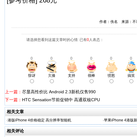
[参考价格] 268元
作者：佚名 来源：不
请选择您看到这篇文章时的心情: 已有
0
人表态：
0
0
0
0
0
0
惊讶
欠揍
支持
很棒
愤怒
搞笑
上一篇：
尽显高性价比 Android 2.3新机仅售990
下一篇：
HTC Sensation节前促销中 高通双核CPU
相关文章
·
港版iPhone 4价格稳定 高分辨率智能机
·
苹果iPhone 4港
相关评论