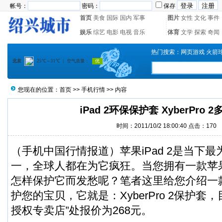
帐号：
密码：
保存
首页
美食
国际
国内
军事
图片
女性
文化
事件
娱乐
综艺
电影
电视
音乐
体育
文学
探索
奇闻
热门搜索：
网页游戏
火箭
您现在的位置：
首页
>>
手机行情
>> 内容
iPad 2环保保护套 XyberPro 
时间：2011/10/2 18:00:40 点击：
170
（手机中国行情报道）苹果iPad 2是当下
一，全球人都在为它疯狂。当您拥有一款苹果i
怎样保护它而发愁呢？笔者这里给您介绍一款i
护您的宝贝，它就是：XyberPro 2保护套，目
授权专卖店”处报价为268元。