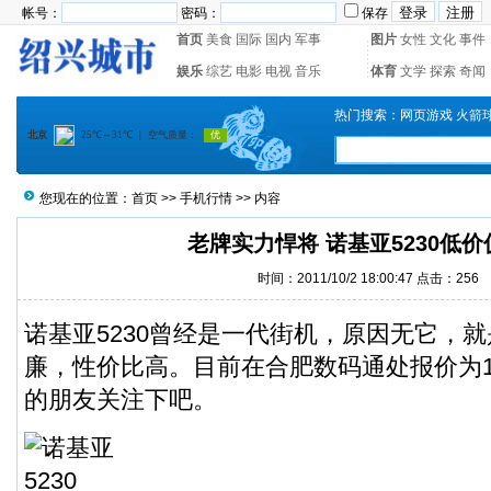
帐号：
密码：
保存
首页
美食
国际
国内
军事
图片
女性
文化
事件
娱乐
综艺
电影
电视
音乐
体育
文学
探索
奇闻
热门搜索：
网页游戏
火箭
您现在的位置：
首页
>>
手机行情
>> 内容
老牌实力悍将 诺基亚5230低
时间：2011/10/2 18:00:47 点击：
256
诺基亚5230曾经是一代街机，原因无它，
廉，性价比高。目前在合肥数码通处报价为1
的朋友关注下吧。