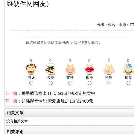
维硬件网网友）
作者：佚名 来源：不
请选择您看到这篇文章时的心情: 已有
0
人表态：
0
0
0
0
0
0
惊讶
欠揍
支持
很棒
愤怒
搞笑
上一篇：
携手腾讯推出 HTC G16价格稳定热卖中
下一篇：
超强影音性能 索爱旗舰LT15i仅2480元
相关文章
没有相关文章
相关评论