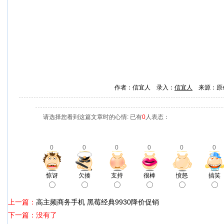
作者：信宜人 录入：
信宜人
来源：原
请选择您看到这篇文章时的心情: 已有
0
人表态：
0
0
0
0
0
0
惊讶
欠揍
支持
很棒
愤怒
搞笑
上一篇：
高主频商务手机 黑莓经典9930降价促销
下一篇：没有了