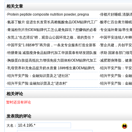
相关文章
·
Protein peptide composite nutrition powder, pregna
·
俳都片好睡眠 清肠
·
氨基丁酸片 促进生长发育长高赖氨酸食品OEM贴牌代工厂
·
酸枣仁百合膏方睡眠
家
厂
·
膏滋粉剂片剂OEM贴牌代工怎么避免踩坑？想赚钱的必看
·
专业滋补膏滋/养生膏
·
东莞上“生态滞后”榜，观音山公园环境之殇，谁的责任？
·
中国平安连续八年蝉联B
品牌"
·
中国平安“1.8财神节”再升级，一条龙专业服务打造全新客
·
警企共建，共创平安
户体验
人才专项培训
·
特膳膏滋 减脂瘦身食品贴牌代加工华源晨泰有研发团队服
·
求助 国家各部门领
务商
市公安局长
·
胸腺蛋白肽提高抵抗力增强免疫力固体粉OEM贴牌代加工
·
减肥塑身降脂，健康
服务商
服务商
·
乳母营养补充食品提升奶水质量 18种维生素OEM贴牌代
·
绍兴平安产险：平安
工
·
绍兴平安产险：金融知识普及之“进社区”
·
绍兴平安产险：金融
·
绍兴平安产险:金融知识普及之“进农村”
·
绍兴平安产险：金融
相关评论
暂时还没有评论
发表我的评论
大名：