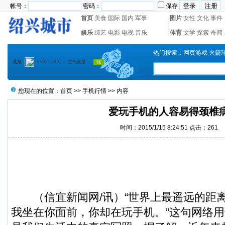
帐号：
密码：
保存
首页
美食
国际
国内
军事
图片
女性
文化
事件
娱乐
综艺
电影
电视
音乐
体育
文学
探索
奇闻
热门搜索：
网页游戏
火箭
您现在的位置：
首页
>>
手机行情
>> 内容
爱玩手机的人容易得颈椎
时间：2015/1/15 8:24:51 点击：
261
（
信宜新闻
网/讯）“世界上最遥远的距
我坐在你面前，你却在玩手机。”这句网络